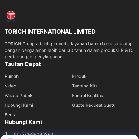
Tabung penggilingan
Batang piston
TORICH INTERNATIONAL LIMITED
Kemasan
TORICH Group adalah penyedia layanan bahan baku satu atap
dengan pengalaman lebih dari 30 tahun dalam produksi, R & D,
Ditarik Dingin
perdagangan, penyimpanan,...
Tautan Cepat
Tabung Profil
Rumah
Produk
Pipa tembaga
Video
Tentang Kita
Pemotongan dan Pengolahan Pipa Baja
Wisata Pabrik
Kontrol Kualitas
Hubungi Kami
Quote Request Suatu
pipa yang dilas
Berita
Hubungi Kami
pipa baja tahan karat
86-574-88086983
Perforasi Panas