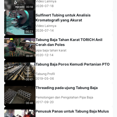
Video Lainnya
2026-07-18
00:18
Sulfinert Tubing untuk Analisis
Kromatografi yang Akurat
Video Lainnya
2026-07-14
00:23
Tabung Baja Tahan Karat TORICH Anil
Cerah dan Poles
pipa baja tahan karat
2020-12-14
00:41
Tabung Baja Poros Kemudi Pertanian PTO
Tabung Profil
2019-05-06
00:47
Threading pada ujung Tabung Baja
Pemotongan dan Pengolahan Pipa Baja
2017-09-20
00:48
Penusuk Panas untuk Tabung Baja Mulus