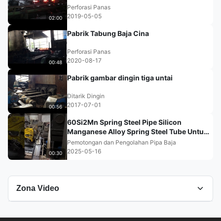
Perforasi Panas
2019-05-05
02:00
Pabrik Tabung Baja Cina
Perforasi Panas
2020-08-17
00:48
Pabrik gambar dingin tiga untai
Ditarik Dingin
2017-07-01
00:56
60Si2Mn Spring Steel Pipe Silicon
Manganese Alloy Spring Steel Tube Untuk
Mobil
Pemotongan dan Pengolahan Pipa Baja
2025-05-16
00:30
Zona Video
Semua Video