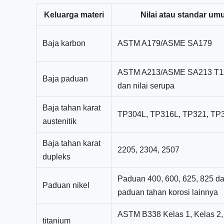
Keluarga materi
Nilai atau standar u
Baja karbon
ASTM A179/ASME SA179
ASTM A213/ASME SA213 T11
Baja paduan
dan nilai serupa
Baja tahan karat
TP304L, TP316L, TP321, TP
austenitik
Baja tahan karat
2205, 2304, 2507
dupleks
Paduan 400, 600, 625, 825 d
Paduan nikel
paduan tahan korosi lainnya
ASTM B338 Kelas 1, Kelas 2,
titanium