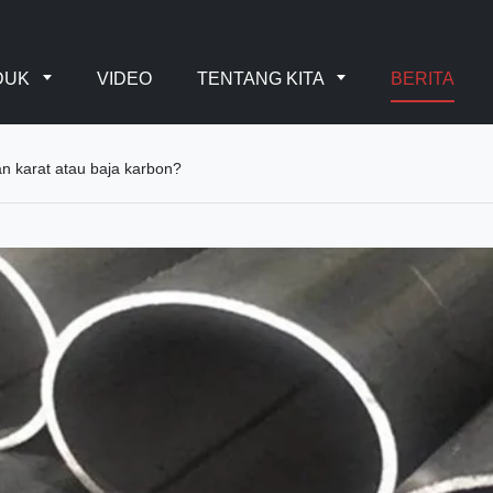
DUK
VIDEO
TENTANG KITA
BERITA
an karat atau baja karbon?