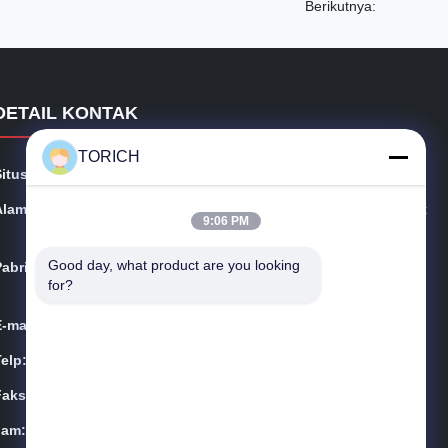
Berikutnya:
DETAIL KONTAK
TORICH
Situs web:
precision-steeltube.com
Alamat:
Suite 1604-3, Hongan Plaza, #258 Jalan Die Yuan, Dist
9:06 PM
rik Yinzhou, Kota Ningbo, Cina
Good day, what product are you looking 
Pabrik:
Zona Pengembangan Daqiao Haiyan, Provinsi Zhejian
for?
g, Cina
E-mail:
sales@steel-tubes.com
Telp:
86-574-88086983
Faks:
86-574-88086983
Jam:
08:00-23:59