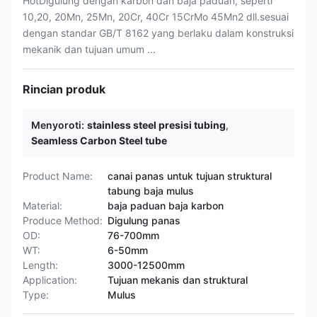
HotDigulung dengan karbon dan baja paduan, seperti
10,20, 20Mn, 25Mn, 20Cr, 40Cr 15CrMo 45Mn2 dll.sesuai
dengan standar GB/T 8162 yang berlaku dalam konstruksi
mekanik dan tujuan umum ...
Rincian produk
Menyoroti:
stainless steel presisi tubing
,
Seamless Carbon Steel tube
Product Name:
canai panas untuk tujuan struktural
tabung baja mulus
Material:
baja paduan baja karbon
Produce Method:
Digulung panas
OD:
76-700mm
WT:
6-50mm
Length:
3000-12500mm
Application:
Tujuan mekanis dan struktural
Type:
Mulus