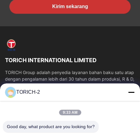
Kirim sekarang
TORICH INTERNATIONAL LIMITED
TORICH Group adalah penyedia layanan bahan baku satu atap
dengan pengalaman lebih dari 30 tahun dalam produksi, R & D,
perdagangan, penyimpanan,...
TORICH-2
Tautan Cepat
Rumah
Produk
9:33 AM
Video
Tentang Kita
Wisata Pabrik
Kontrol Kualitas
Good day, what product are you looking for?
Hubungi Kami
Quote Request Suatu