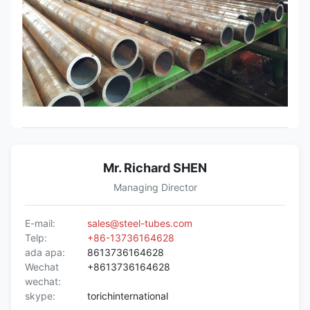
Mr. Richard SHEN
Managing Director
E-mail:
sales@steel-tubes.com
Telp:
+86-13736164628
ada apa:
8613736164628
Wechat
+8613736164628
wechat:
skype:
torichinternational