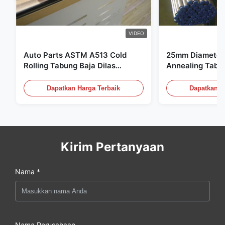
VIDEO
Auto Parts ASTM A513 Cold
25mm Diameter 
Rolling Tabung Baja Dilas
Annealing Tabu
dengan Produksi DOM
untuk Sistem Hi
Dapatkan Harga Terbaik
Dapatkan H
Kirim Pertanyaan
Nama *
Nama Perusahaan