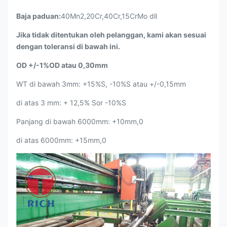
Baja paduan:
40Mn2,20Cr,40Cr,15CrMo dll
Jika tidak ditentukan oleh pelanggan, kami akan sesuai
dengan toleransi di bawah ini.
OD +/-1%OD atau 0,30mm
WT di bawah 3mm: +15%S, -10%S atau +/-0,15mm
di atas 3 mm: + 12,5% Sor -10%S
Panjang di bawah 6000mm: +10mm,0
di atas 6000mm: +15mm,0