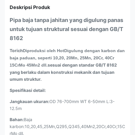
Deskripsi Produk
Pipa baja tanpa jahitan yang digulung panas
untuk tujuan struktural sesuai dengan GB/T
8162
Torich
Diproduksi oleh Hot
Digulung dengan karbon dan
baja paduan, seperti 10,20, 20Mn, 25Mn, 20Cr, 40Cr
sesuai dengan standar GB/T 8162
15CrMo 45Mn2 dll.
yang berlaku dalam konstruksi mekanik dan tujuan
umum struktur.
Spesifikasi detail:
Jangkauan ukuran:
OD 76-700mm WT 6-50mm L:3-
12.5m
Bahan:
Baja
karbon:10,20,45,25Mn,Q295,Q345,40Mn2,20Cr,40Cr,15C
rMo dll.