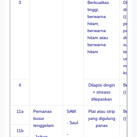
3
Berkualitas
Dileng
tinggi,
dingin
berwarna
((+dise
hitam,
pereg
berwarna
panas
hitam atau
dikura
berwarna
suhu y
hitam
terkont
untuk
membe
kondis
4
Dilapisi dingin
Bentuk
+ streass
((+dise
dilepaskan
11a
Pemanas
SAW:
Plat atau strip
Bentuk
busur
yang digulung
((+dise
- Saul.
tenggelam
panas
11b
-
-Jaihan