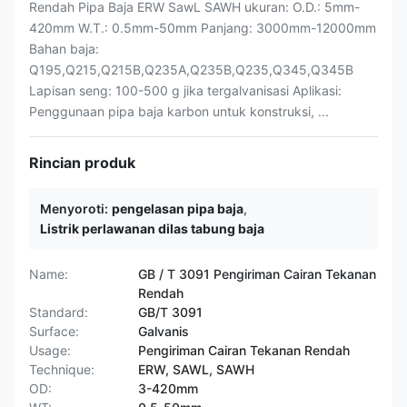
Rendah Pipa Baja ERW SawL SAWH ukuran: O.D.: 5mm-
420mm W.T.: 0.5mm-50mm Panjang: 3000mm-12000mm
Bahan baja:
Q195,Q215,Q215B,Q235A,Q235B,Q235,Q345,Q345B
Lapisan seng: 100-500 g jika tergalvanisasi Aplikasi:
Penggunaan pipa baja karbon untuk konstruksi, ...
Rincian produk
Menyoroti:
pengelasan pipa baja
,
Listrik perlawanan dilas tabung baja
Name:
GB / T 3091 Pengiriman Cairan Tekanan
Rendah
Standard:
GB/T 3091
Surface:
Galvanis
Usage:
Pengiriman Cairan Tekanan Rendah
Technique:
ERW, SAWL, SAWH
OD:
3-420mm