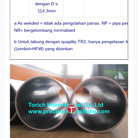
dengan D ≤
114,3mm
a As wekded = tidak ada pengolahan panas. NP = pipa penuh n
NR= bergelombang normalised
b Untuk tabung dengan quqality TR2, hanya pengelasan frekuen
((simbol=HFW) yang diizinkan