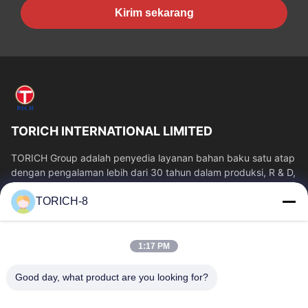
Kirim sekarang
TORICH INTERNATIONAL LIMITED
TORICH Group adalah penyedia layanan bahan baku satu atap
dengan pengalaman lebih dari 30 tahun dalam produksi, R & D,
perdagangan, penyimpanan,...
TORICH-8
Tautan Cepat
Rumah
Produk
1:17 PM
Video
Tentang Kita
Wisata Pabrik
Kontrol Kualitas
Good day, what product are you looking for?
Hubungi Kami
Quote Request Suatu