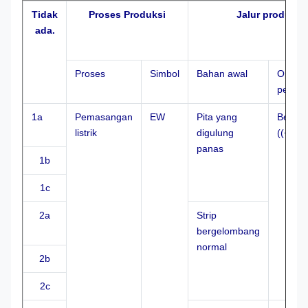
Tidak
Proses Produksi
Jalur produksi
ada.
Proses
Simbol
Bahan awal
Operas
pembe
1a
Pemasangan
EW
Pita yang
Bentuk
listrik
digulung
((+pen
panas
1b
1c
2a
Strip
bergelombang
normal
2b
2c