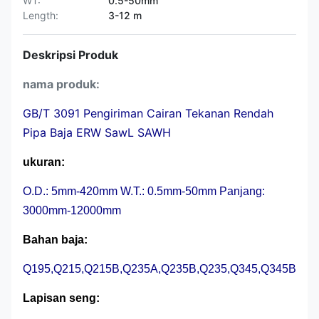
WT:
0.5-50mm
Length:
3-12 m
Deskripsi Produk
nama produk:
GB/T 3091 Pengiriman Cairan Tekanan Rendah
Pipa Baja ERW SawL SAWH
ukuran:
O.D.: 5mm-420mm W.T.: 0.5mm-50mm Panjang:
3000mm-12000mm
Bahan baja:
Q195,Q215,Q215B,Q235A,Q235B,Q235,Q345,Q345B
Lapisan seng: