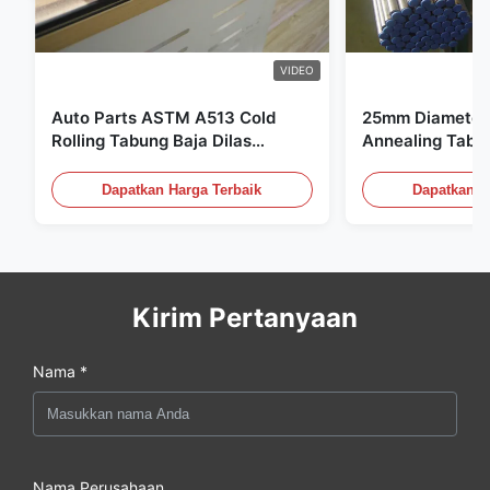
VIDEO
Auto Parts ASTM A513 Cold
25mm Diameter 
Rolling Tabung Baja Dilas
Annealing Tabu
dengan Produksi DOM
untuk Sistem Hi
Dapatkan Harga Terbaik
Dapatkan H
Kirim Pertanyaan
Nama *
Nama Perusahaan