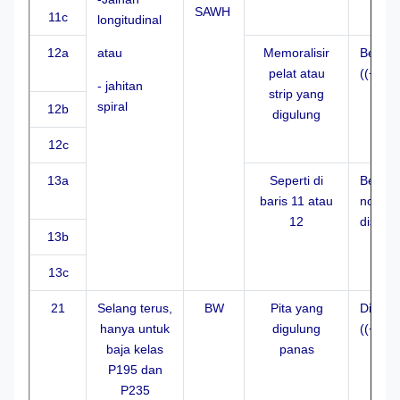
SAWH
11c
longitudinal
12a
atau
Memoralisir
Bentuk
pelat atau
((+dise
- jahitan
strip yang
spiral
12b
digulung
12c
13a
Seperti di
Bentuk
baris 11 atau
normali
12
diselap
13b
13c
21
Selang terus,
BW
Pita yang
Dibuat
hanya untuk
digulung
((+dise
baja kelas
panas
P195 dan
P235