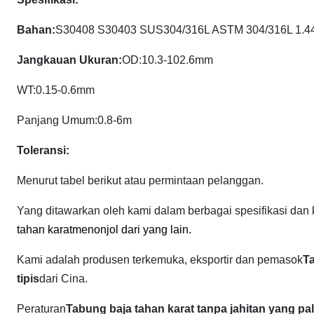
Bahan:
S30408 S30403 SUS304/316L ASTM 304/316L 1.44
Jangkauan Ukuran
:
OD:10.3-102.6mm
WT:0.15-0.6mm
Panjang Umum:0.8-6m
Toleransi:
Menurut tabel berikut atau permintaan pelanggan.
Yang ditawarkan oleh kami dalam berbagai spesifikasi dan k
tahan karat
menonjol dari yang lain.
Kami adalah produsen terkemuka, eksportir dan pemasok
Ta
tipis
dari Cina.
Peraturan
Tabung baja tahan karat tanpa jahitan yang pali