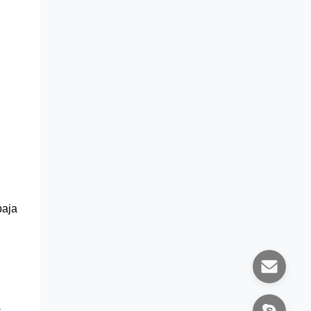
baja
a