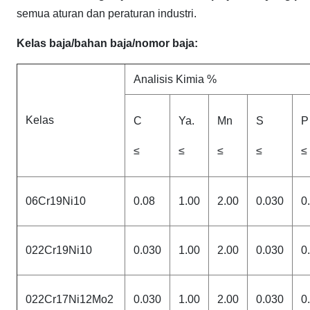
semua aturan dan peraturan industri.
Kelas baja/bahan baja/nomor baja:
Analisis Kimia %
Kelas
C
Ya.
Mn
S
P
≤
≤
≤
≤
≤
06Cr19Ni10
0.08
1.00
2.00
0.030
0
022Cr19Ni10
0.030
1.00
2.00
0.030
0
022Cr17Ni12Mo2
0.030
1.00
2.00
0.030
0