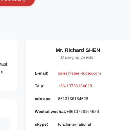
Mr. Richard SHEN
Managing Director
asi:
mm
E-mail:
sales@steel-tubes.com
Telp:
+86-13736164628
ada apa:
8613736164628
Wechat wechat:
+8613736164628
skype:
torichinternational