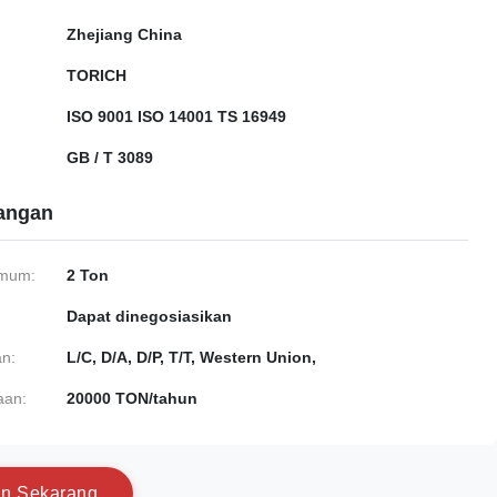
Zhejiang China
TORICH
ISO 9001 ISO 14001 TS 16949
GB / T 3089
gangan
imum:
2 Ton
Dapat dinegosiasikan
n:
L/C, D/A, D/P, T/T, Western Union,
aan:
20000 TON/tahun
a
n
S
e
k
a
r
a
n
g