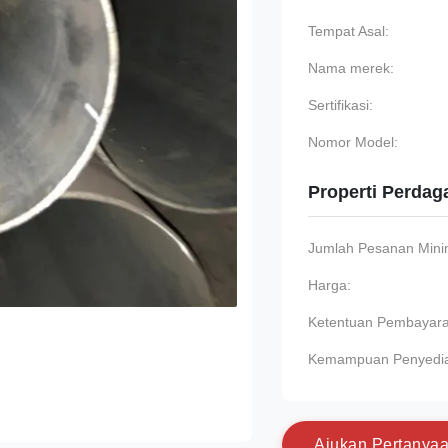
Tempat Asal:
Nama merek:
Sertifikasi:
Nomor Model:
Properti Perda
Jumlah Pesanan Min
Harga:
Ketentuan Pembayara
Kemampuan Penyedi
A
j
u
k
a
n
P
e
r
t
a
n
y
a