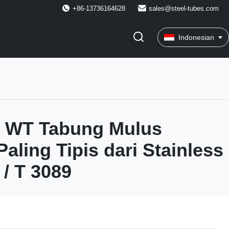
+86-13736164628
sales@steel-tubes.com
Indonesian
 WT Tabung Mulus
aling Tipis dari Stainless
 / T 3089