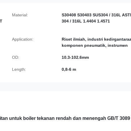
Material:
S30408 ​​S30403 SUS304 / 316L AS
 T
304 / 316L 1.4404 1.4571
Application:
Riset ilmiah, industri kedirgantara
komponen pneumatik, instrumen
OD:
10.3-102.6mm
Length:
0,8-6 m
hitan untuk boiler tekanan rendah dan menengah GB/T 3089