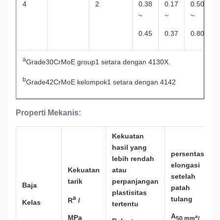
4
2
0.38
0.17
0.50
~
~
~
0.45
0.37
0.80
a
Grade30CrMoE group1 setara dengan 4130X.
b
Grade42CrMoE kelompok1 setara dengan 4142
Properti Mekanis:
Kekuatan
hasil yang
persentase
lebih rendah
elongasi
Kekuatan
atau
setelah
tarik
perpanjangan
Baja
patah
plastisitas
a
tulang
R
/
Kelas
tertentu
A
MPa
a
50 mm
/