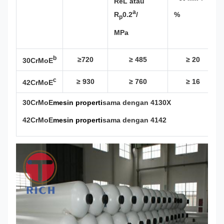
ReL atau
a
R
0.2
/
%
p
MPa
b
≥720
≥ 485
≥ 20
30CrMoE
c
≥ 930
≥ 760
≥ 16
42CrMoE
30CrMoE
mesin
properti
sama dengan 4130X
42CrMoE
mesin
properti
sama dengan 4142