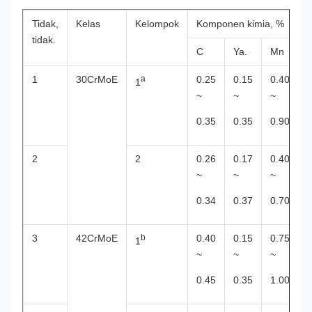
Tidak,
Kelas
Kelompok
Komponen kimia, %
tidak.
C
Ya.
Mn
1
30CrMoE
a
0.25
0.15
0.40
1
~
~
~
0.35
0.35
0.90
2
2
0.26
0.17
0.40
~
~
~
0.34
0.37
0.70
3
42CrMoE
b
0.40
0.15
0.75
1
~
~
~
0.45
0.35
1.00