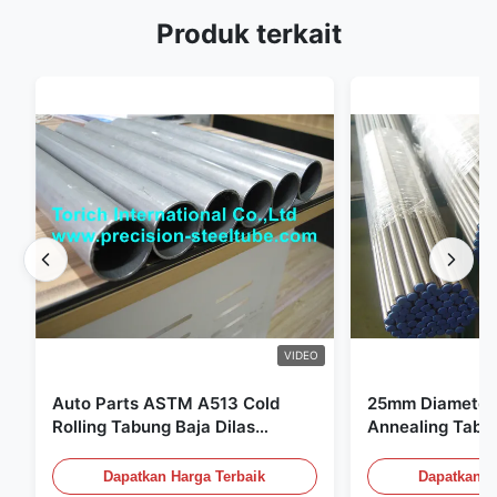
Produk terkait
VIDEO
Auto Parts ASTM A513 Cold
25mm Diameter 
Rolling Tabung Baja Dilas
Annealing Tabu
dengan Produksi DOM
untuk Sistem Hi
Dapatkan Harga Terbaik
Dapatkan H