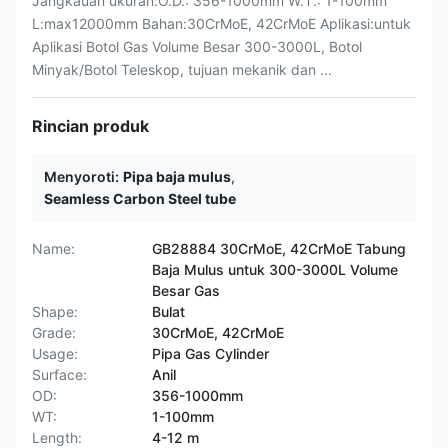
Jangkauan ukuran:O.D.: 356-1000mm W.T.: 1-100mm
L:max12000mm Bahan:30CrMoE, 42CrMoE Aplikasi:untuk
Aplikasi Botol Gas Volume Besar 300-3000L, Botol
Minyak/Botol Teleskop, tujuan mekanik dan ...
Rincian produk
Menyoroti:
Pipa baja mulus
,
Seamless Carbon Steel tube
Name:
GB28884 30CrMoE, 42CrMoE Tabung
Baja Mulus untuk 300-3000L Volume
Besar Gas
Shape:
Bulat
Grade:
30CrMoE, 42CrMoE
Usage:
Pipa Gas Cylinder
Surface:
Anil
OD:
356-1000mm
WT:
1-100mm
Length:
4-12 m