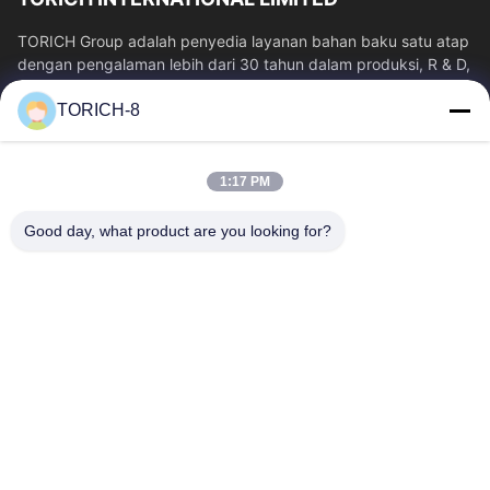
TORICH Group adalah penyedia layanan bahan baku satu atap
dengan pengalaman lebih dari 30 tahun dalam produksi, R & D,
perdagangan, penyimpanan,...
TORICH-8
Tautan Cepat
Rumah
Produk
1:17 PM
Video
Tentang Kita
Wisata Pabrik
Kontrol Kualitas
Good day, what product are you looking for?
Hubungi Kami
Quote Request Suatu
Berita
Hubungi Kami
86-574-88086983
86-574-88086983
sales@steel-tubes.com