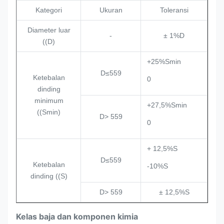
Kategori
Ukuran
Toleransi
Diameter luar
-
± 1%D
((D)
+25%Smin
D≤559
Ketebalan
0
dinding
minimum
+27,5%Smin
((Smin)
D> 559
0
+ 12,5%S
D≤559
Ketebalan
-10%S
dinding ((S)
D> 559
± 12,5%S
Kelas baja dan komponen kimia