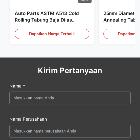
Auto Parts ASTM A513 Cold
25mm Diameter 
Rolling Tabung Baja Dilas
Annealing Tabu
dengan Produksi DOM
untuk Sistem Hi
Dapatkan Harga Terbaik
Dapatkan H
Kirim Pertanyaan
Nama *
Nama Perusahaan