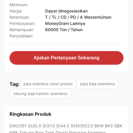
Minimum:
Harga:
Dapat dinegosiasikan
Ketentuan
T / TL / CD / PD / A WesternUnion
Pembayaran:
MoneyGram Lainnya
Kemampuan
60000 Ton / Tahun
Penyediaan:
Ajukan Pertanyaan Sekarang
Tag:
pipa stainless steel presisi
pipa baja seamless
tabung baja karbon seamless
Ringkasan Produk
DIN2391 St35.0 St37.0 St44.0 St45St52.0 BKW BKS GBK
NBK Tabung Baja Tarik Dingin Precision Seamless