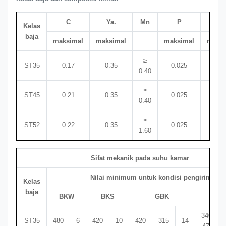
C
Ya.
Mn
P
S
Kelas
baja
maksimal
maksimal
maksimal
maksi
≥
ST35
0.17
0.35
0.025
0.0
0.40
≥
ST45
0.21
0.35
0.025
0.0
0.40
≥
ST52
0.22
0.35
0.025
0.0
1.60
Sifat mekanik pada suhu kamar
Nilai minimum untuk kondisi pengiriman
Kelas
baja
BKW
BKS
GBK
(+N
340-
ST35
480
6
420
10
420
315
14