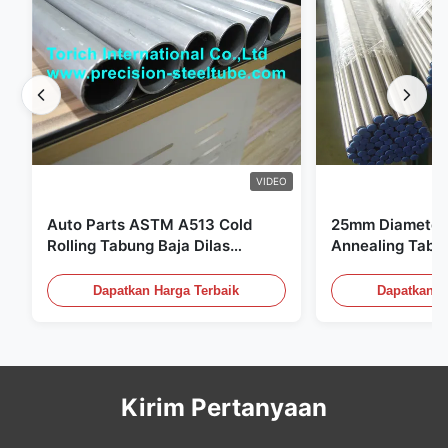
VIDEO
Auto Parts ASTM A513 Cold
25mm Diameter 
Rolling Tabung Baja Dilas
Annealing Tabu
dengan Produksi DOM
untuk Sistem Hi
Dapatkan Harga Terbaik
Dapatkan H
Kirim Pertanyaan