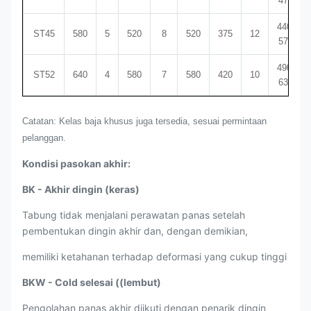
470
440-
ST45
580
5
520
8
520
375
12
570
490-
ST52
640
4
580
7
580
420
10
630
Catatan: Kelas baja khusus juga tersedia, sesuai permintaan
pelanggan.
Kondisi pasokan akhir:
BK - Akhir dingin (keras)
Tabung tidak menjalani perawatan panas setelah
pembentukan dingin akhir dan, dengan demikian,
memiliki ketahanan terhadap deformasi yang cukup tinggi
BKW - Cold selesai ((lembut)
Pengolahan panas akhir diikuti dengan penarik dingin