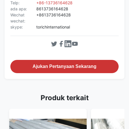
Telp:
+86-13736164628
ada apa:
8613736164628
Wechat
+8613736164628
wechat:
skype:
torichinternational
Ajukan Pertanyaan Sekarang
Produk terkait