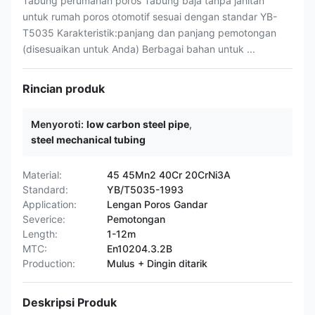
Tabung perumahan poros Tabung baja tanpa jahitan
untuk rumah poros otomotif sesuai dengan standar YB-
T5035 Karakteristik:panjang dan panjang pemotongan
(disesuaikan untuk Anda) Berbagai bahan untuk ...
Rincian produk
Menyoroti:
low carbon steel pipe
,
steel mechanical tubing
Material:
45 45Mn2 40Cr 20CrNi3A
Standard:
YB/T5035-1993
Application:
Lengan Poros Gandar
Severice:
Pemotongan
Length:
1-12m
MTC:
En10204.3.2B
Production:
Mulus + Dingin ditarik
Deskripsi Produk