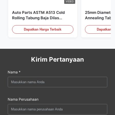
VIDEO
Auto Parts ASTM A513 Cold
25mm Diameter 
Rolling Tabung Baja Dilas
Annealing Tabu
dengan Produksi DOM
untuk Sistem Hi
Dapatkan Harga Terbaik
Dapatkan H
Kirim Pertanyaan
Nama *
Nama Perusahaan