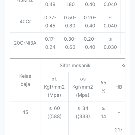
45Mn2
0.49
1.80
0.40
0.040
0.0
0.37-
0.50-
0.20-
≤
≤
40Cr
0.45
0.80
0.40
0.040
0.0
0.17-
0.30-
0.20-
≤
≤
20CrNi3A
0.24
0.60
0.40
0.030
0.0
Sifat mekanik
Keker
Kelas
σb
σs
D
δ5
baja
Kgf/mm2
Kgf/mm2
HB
i
%
(Mpa)
(Mpa)
≥ 60
≥ 34
≥
45
-
((588)
((333)
14
217