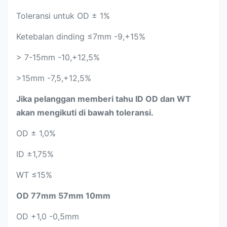
Toleransi untuk OD ± 1%
Ketebalan dinding ≤7mm -9,+15%
> 7-15mm -10,+12,5%
>15mm -7,5,+12,5%
Jika pelanggan memberi tahu ID OD dan WT
akan mengikuti di bawah toleransi.
OD ± 1,0%
ID ±1,75%
WT ≤15%
OD 77mm 57mm 10mm
OD +1,0 -0,5mm