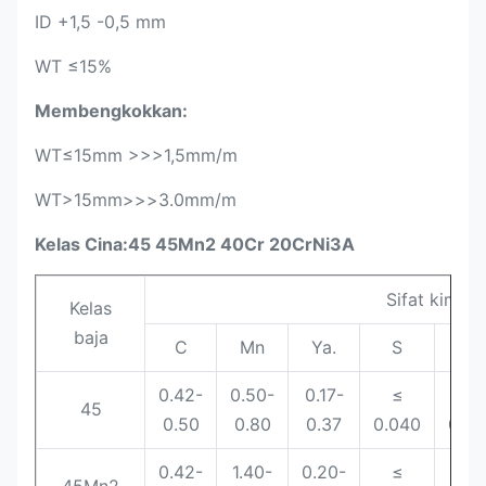
ID +1,5 -0,5 mm
WT ≤15%
Membengkokkan:
WT≤15mm >>>1,5mm/m
WT>15mm>>>3.0mm/m
Kelas Cina:45 45Mn2 40Cr 20CrNi3A
Sifat kimia 
Kelas
baja
C
Mn
Ya.
S
P
0.42-
0.50-
0.17-
≤
≤
45
0.50
0.80
0.37
0.040
0.0
0.42-
1.40-
0.20-
≤
≤