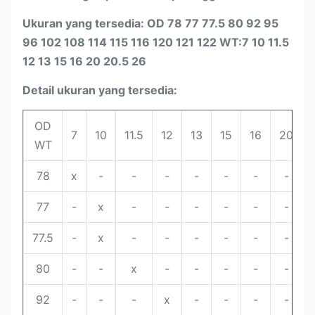
Ukuran yang tersedia: OD 78 77 77.5 80 92 95
96 102 108 114 115 116 120 121 122 WT:7 10 11.5
12 13 15 16 20 20.5 26
Detail ukuran yang tersedia:
OD
7
10
11.5
12
13
15
16
20
WT
78
x
-
-
-
-
-
-
-
77
-
x
-
-
-
-
-
-
77.5
-
x
-
-
-
-
-
-
80
-
-
x
-
-
-
-
-
92
-
-
-
x
-
-
-
-