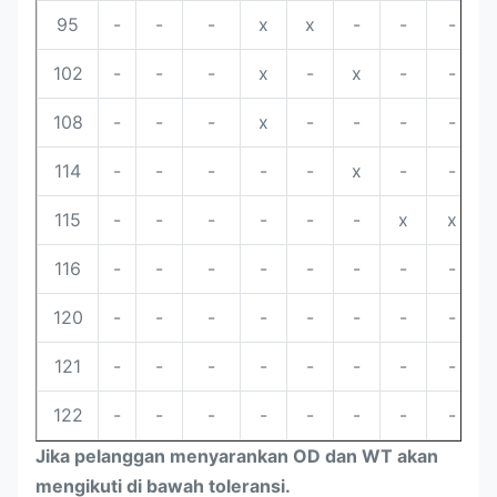
95
-
-
-
x
x
-
-
-
102
-
-
-
x
-
x
-
-
108
-
-
-
x
-
-
-
-
114
-
-
-
-
-
x
-
-
115
-
-
-
-
-
-
x
x
116
-
-
-
-
-
-
-
-
120
-
-
-
-
-
-
-
-
121
-
-
-
-
-
-
-
-
122
-
-
-
-
-
-
-
-
Jika pelanggan menyarankan OD dan WT akan
mengikuti di bawah toleransi.