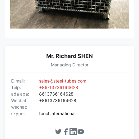
Mr. Richard SHEN
Managing Director
E-mail:
sales@steel-tubes.com
Telp:
+86-13736164628
ada apa:
8613736164628
Wechat
+8613736164628
wechat:
skype:
torichinternational