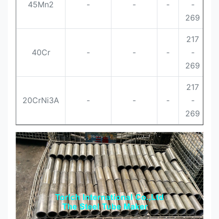
45Mn2
-
-
-
-
269
217
40Cr
-
-
-
-
269
217
20CrNi3A
-
-
-
-
269