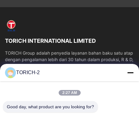
TORICH INTERNATIONAL LIMITED
TORICH Group adalah penyedia layanan bahan baku satu atap
dengan pengalaman lebih dari 30 tahun dalam produksi, R & D,
perdagangan, penyimpanan,...
TORICH-2
Tautan Cepat
Rumah
Produk
2:27 AM
Video
Tentang Kita
Wisata Pabrik
Kontrol Kualitas
Good day, what product are you looking for?
Hubungi Kami
Quote Request Suatu
Berita
Hubungi Kami